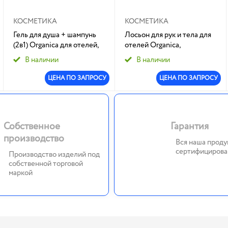
КОСМЕТИКА
КОСМЕТИКА
Гель для душа + шампунь
Лосьон для рук и тела для
(2в1) Organica для отелей,
отелей Organica,
диспенсер пополняемый
диспенсер пополняемый
В наличии
В наличии
400 мл (SYC): 1/20
400 мл (SYC): 1/20
ЦЕНА ПО ЗАПРОСУ
ЦЕНА ПО ЗАПРОСУ
Собственное
Гарантия
производство
Вся наша проду
сертифицирова
Производство изделий под
собственной торговой
маркой