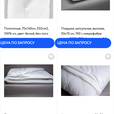
Полотенце, 70х140см, 550г/м2,
Подушка, капсульная, высокая,
100% хл, цвет-белый, без лого
50х70 см, 700 г, микрофибра
гладь(100% ПЭ) /холфитекс:1/6
Под заказ
ЦЕНА ПО ЗАПРОСУ
ЦЕНА ПО ЗАПРОСУ
В наличии