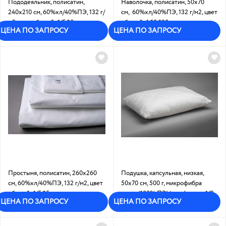
Пододеяльник, полисатин,
Наволочка, полисатин, 50х70
240х210 см, 60%хл/40%ПЭ, 132 г/
см, 60%хл/40%ПЭ, 132 г/м2, цвет
м2, цвет - белый: 1/5/10
- белый: 1/10/120
ЦЕНА ПО ЗАПРОСУ
ЦЕНА ПО ЗАПРОСУ
Под заказ
Под заказ
Простыня, полисатин, 260х260
Подушка, капсульная, низкая,
см, 60%хл/40%ПЭ, 132 г/м2, цвет
50х70 см, 500 г, микрофибра
- белый: 1/5/15
гладь (100% ПЭ)/ холфитекс:1/8
ЦЕНА ПО ЗАПРОСУ
ЦЕНА ПО ЗАПРОСУ
Под заказ
В наличии