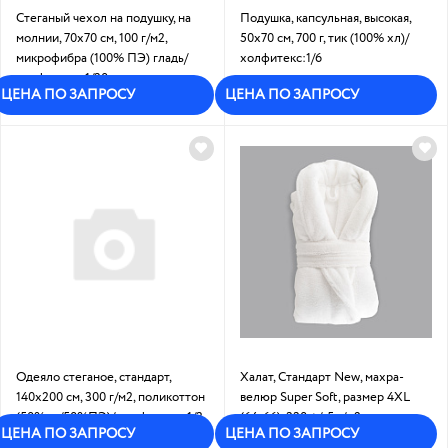
Стеганый чехол на подушку, на
Подушка, капсульная, высокая,
молнии, 70х70 см, 100 г/м2,
50х70 см, 700 г, тик (100% хл)/
микрофибра (100% ПЭ) гладь/
холфитекс:1/6
холфитекс: 1/30
Под заказ
ЦЕНА ПО ЗАПРОСУ
ЦЕНА ПО ЗАПРОСУ
В наличии
Одеяло стеганое, стандарт,
Халат, Стандарт New, махра-
140х200 см, 300 г/м2, поликоттон
велюр Super Soft, размер 4XL
(50%хл/50%ПЭ)/ холфитекс: 1/3
(64-66), 330 +/-5 г/м2
ЦЕНА ПО ЗАПРОСУ
ЦЕНА ПО ЗАПРОСУ
Под заказ
Под заказ