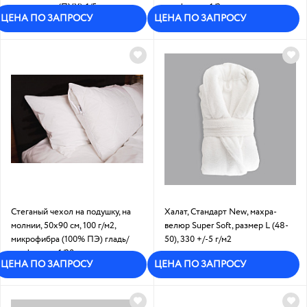
синт.наполн(ПУХ):1/5
холфитекс:1/3
ЦЕНА ПО ЗАПРОСУ
ЦЕНА ПО ЗАПРОСУ
Под заказ
Под заказ
Стеганый чехол на подушку, на
Халат, Стандарт New, махра-
молнии, 50х90 см, 100 г/м2,
велюр Super Soft, размер L (48-
микрофибра (100% ПЭ) гладь/
50), 330 +/-5 г/м2
холфитекс: 1/30
В наличии
ЦЕНА ПО ЗАПРОСУ
ЦЕНА ПО ЗАПРОСУ
Под заказ