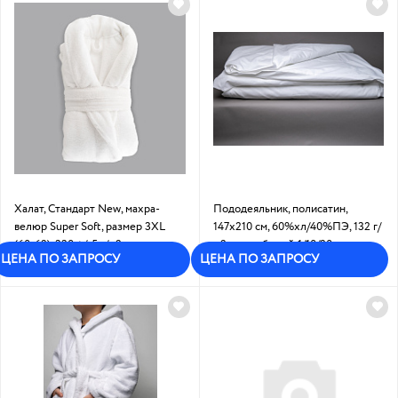
Халат, Стандарт New, махра-
Пододеяльник, полисатин,
велюр Super Soft, размер 3XL
147х210 см, 60%хл/40%ПЭ, 132 г/
(60-62), 330 +/-5 г/м2
м2, цвет - белый:1/10/20
ЦЕНА ПО ЗАПРОСУ
ЦЕНА ПО ЗАПРОСУ
Под заказ
Под заказ