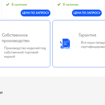
диспенсер пополняемый
диспенсер пополняемый
В наличии
В наличии
400 мл (SYC): 1/20
400 мл (SYC): 1/20
ЦЕНА ПО ЗАПРОСУ
ЦЕНА ПО ЗАПРОСУ
Собственное
Гарантия
производство
Вся наша проду
сертифицирова
Производство изделий под
собственной торговой
маркой
ии
м