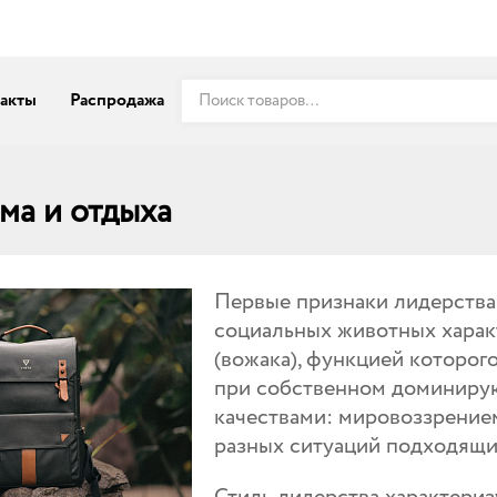
акты
Распродажа
ма и отдыха
Первые признаки лидерства
социальных животных харак
(вожака), функцией которог
при собственном доминиру
качествами: мировоззрением
разных ситуаций подходящи