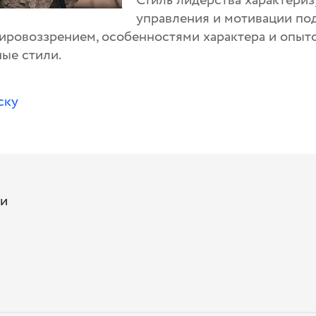
Стиль лидерства характериз
управления и мотивации по
мировоззрением, особенностями характера и опыт
ные стили.
ску
ии
м